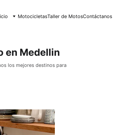
icio
Motocicletas
Taller de Motos
Contáctanos
o en Medellin
os los mejores destinos para