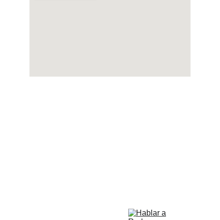
Lun-Vier: 8am a 12:30pm, y 01:30pm 
a 5pm
Sábados: 9am a 1pm
Domingos y festivos no prestamos 
servicio
Contáctanos
info@rodemos.com.co